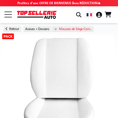
Profitez d'une OFFRE DE BIENVENUE 🥳ou RÉDUCTION🔥
PAR MARQUE & MODÈLE
Retour
Assises + Dossiers
Mousses de Siège Com...
PACK
TOUS LES PRODUITS
BONS PLANS
CODES PROMO
CONSEILS & TUTOS
FAQ