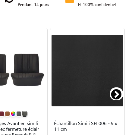
Pendant 14 jours
Et 100% confidentiel
ges Avant en simili
Échantillon Simili SEL006 - 9 x
É
vec fermeture éclair
11 cm
1
 avec Renault R 8