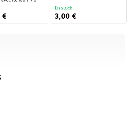
En stock
E
 €
3,00 €
3
S