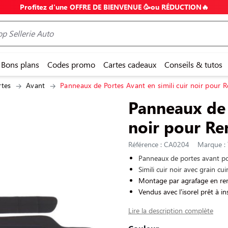
Profitez d'une OFFRE DE BIENVENUE 🥳ou RÉDUCTION🔥
Bons plans
Codes promo
Cartes cadeaux
Conseils & tutos
rtes
Avant
Panneaux de Portes Avant en simili cuir noir pour R
Panneaux de 
noir pour Re
Référence : CA0204
Marque : 
Panneaux de portes avant po
Simili cuir noir avec grain cu
Montage par agrafage en re
Vendus avec l'isorel prêt à ins
Lire la description complète