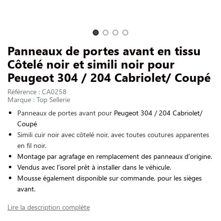
NOUS CONTACTER
Slide 1 of 4
Panneaux de portes avant en tissu
Côtelé noir et simili noir pour
Peugeot 304 / 204 Cabriolet/ Coupé
Référence : CA0258
Marque : Top Sellerie
Panneaux de portes avant pour
Peugeot 304 / 204 Cabriolet/
Coupé
Simili cuir noir avec côtelé noir, avec toutes coutures apparentes
en fil noir.
Montage par agrafage en remplacement des panneaux d'origine.
Vendus avec l'isorel prêt à installer dans le véhicule.
Mousse également disponible sur commande, pour les sièges
avant.
Lire la description complète