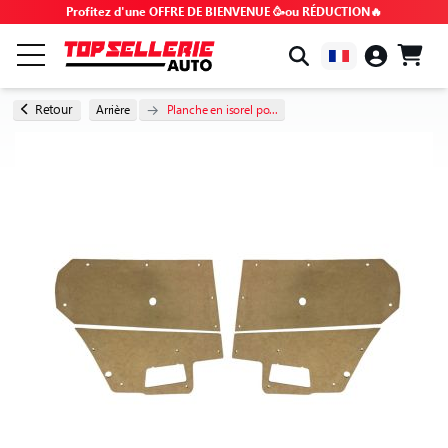
Profitez d'une OFFRE DE BIENVENUE 🥳ou RÉDUCTION🔥
PAR MARQUE & MODÈLE
Retour
Arrière
Planche en isorel po...
TOUS LES PRODUITS
BONS PLANS
CODES PROMO
CONSEILS & TUTOS
FAQ