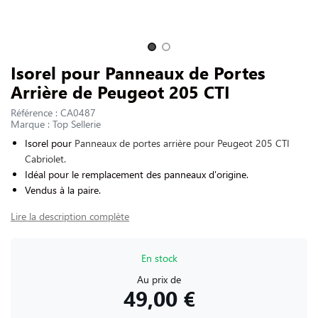
NOUS CONTACTER
Slide 1 of 2
Isorel pour Panneaux de Portes
Arrière de Peugeot 205 CTI
Référence : CA0487
Marque : Top Sellerie
Isorel pour
Panneaux de portes arrière pour Peugeot 205 CTI
Cabriolet.
Idéal pour le remplacement des panneaux d'origine.
Vendus à la paire.
Lire la description complète
En stock
Au prix de
49,00 €