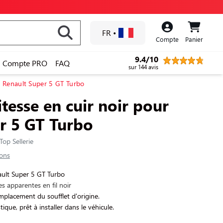
FR
•
Compte
Panier
9.4/10
Compte PRO
FAQ
sur 144 avis
ur Renault Super 5 GT Turbo
itesse en cuir noir pour
r 5 GT Turbo
Top Sellerie
ions
ult Super 5 GT Turbo
es apparentes en fil noir
placement du soufflet d'origine.
ique, prêt à installer dans le véhicule.