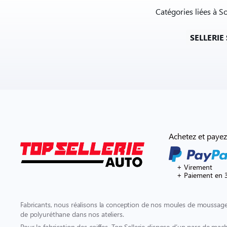
Catégories liées à S
SELLERIE
Achetez et payez
+ Virement
+ Paiement en 3
Fabricants, nous réalisons la conception de nos moules de moussage 
de polyuréthane dans nos ateliers.
Pour la fabrication des coiffes, Top Sellerie dispose d’un parc de mach