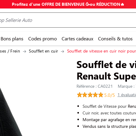
Profitez d'une OFFRE DE BIENVENUE 🥳ou RÉDUCTION🔥
Bons plans
Codes promo
Cartes cadeaux
Conseils & tutos
ses / Frein
Soufflet en cuir
Soufflet de vitesse en cuir noir po
Soufflet de v
Renault Supe
Référence : CA0221
Marque : 
5.0/5
1 évaluat
Soufflet de Vitesse pour
Rena
Cuir noir, avec toutes coutur
Montage par agrafage en rem
Vendus sans la structure plast