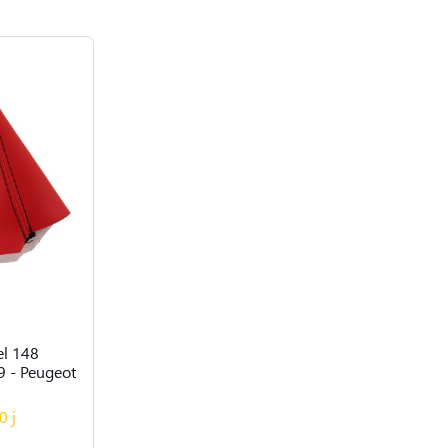
el 148
9 - Peugeot
0 j