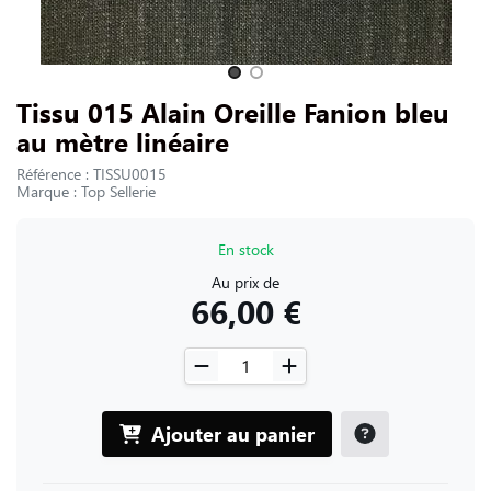
NOUS CONTACTER
Slide 1 of 2
Tissu 015 Alain Oreille Fanion bleu
au mètre linéaire
Référence : TISSU0015
Marque : Top Sellerie
En stock
Au prix de
66,00 €
Ajouter au panier