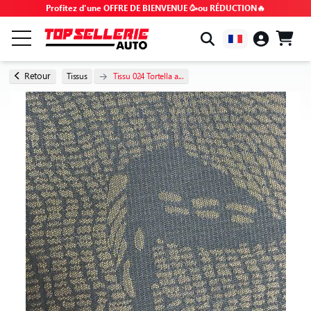
Profitez d'une OFFRE DE BIENVENUE 🥳ou RÉDUCTION🔥
PAR MARQUE & MODÈLE
Retour
Tissus
Tissu 024 Tortella a...
TOUS LES PRODUITS
BONS PLANS
CODES PROMO
CONSEILS & TUTOS
FAQ