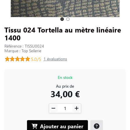
NOUS CONTACTER
Slide 1 of 2
Tissu 024 Tortella au mètre linéaire
1400
Référence : TISSU0024
Marque : Top Sellerie
5.0/5
1 évaluations
En stock
Au prix de
34,00 €
Ajouter au panier