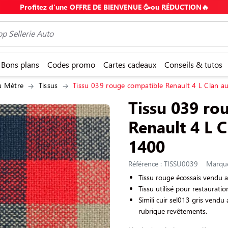
Profitez d'une OFFRE DE BIENVENUE 🥳ou RÉDUCTION🔥
Bons plans
Codes promo
Cartes cadeaux
Conseils & tutos
u Mètre
Tissus
Tissu 039 rouge compatible Renault 4 L Clan au
Tissu 039 ro
Renault 4 L C
1400
Référence : TISSU0039
Marque 
Tissu rouge écossais vendu 
Tissu utilisé pour restaurati
Simili cuir sel013 gris vendu
rubrique revêtements.