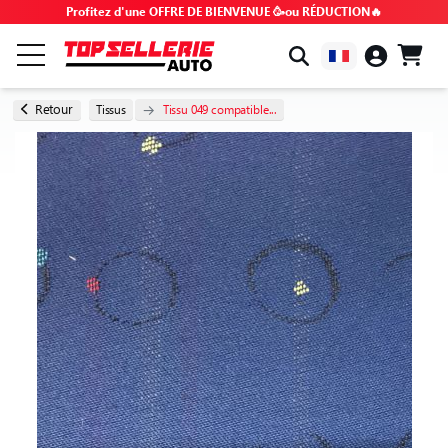
Profitez d'une OFFRE DE BIENVENUE 🥳ou RÉDUCTION🔥
PAR MARQUE & MODÈLE
Retour
Tissus
Tissu 049 compatible...
TOUS LES PRODUITS
BONS PLANS
CODES PROMO
CONSEILS & TUTOS
FAQ