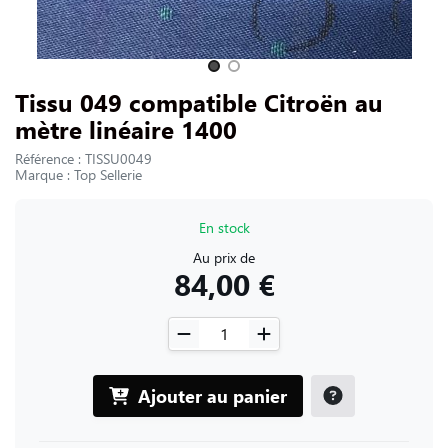
NOUS CONTACTER
Slide 1 of 2
Tissu 049 compatible Citroën au
mètre linéaire 1400
Référence : TISSU0049
Marque : Top Sellerie
En stock
Au prix de
84,00 €
Ajouter au panier