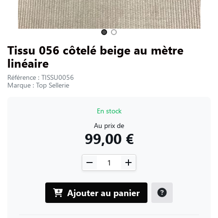
NOUS CONTACTER
Slide 1 of 2
Tissu 056 côtelé beige au mètre
linéaire
Référence : TISSU0056
Marque : Top Sellerie
En stock
Au prix de
99,00 €
Ajouter au panier