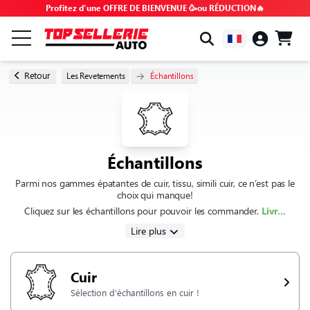
Profitez d'une OFFRE DE BIENVENUE 🥳ou RÉDUCTION🔥
PAR MARQUE & MODÈLE
Retour
Les Revetements
Échantillons
TOUS LES PRODUITS
BONS PLANS
Échantillons
Parmi nos gammes épatantes de cuir, tissu, simili cuir, ce n’est pas le
CODES PROMO
choix qui manque!
Cliquez sur les échantillons pour pouvoir les commander.
Livr...
CONSEILS & TUTOS
Lire plus
FAQ
Cuir
Sélection d'échantillons en cuir !