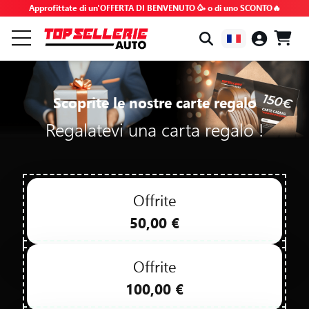
Approfittate di un'OFFERTA DI BENVENUTO 🥳 o di uno SCONTO🔥
PER MARCA E MODELLO
Scoprite le nostre carte regalo
TUTTI I PRODOTTI
Regalatevi una carta regalo !
BUONI AFFARI
CODICI PROMOZIONALI
Offrite
50,00 €
SUGGERIMENTI E TUTORIAL
Offrite
RICHIESTE FREQUENTI FAQ
100,00 €