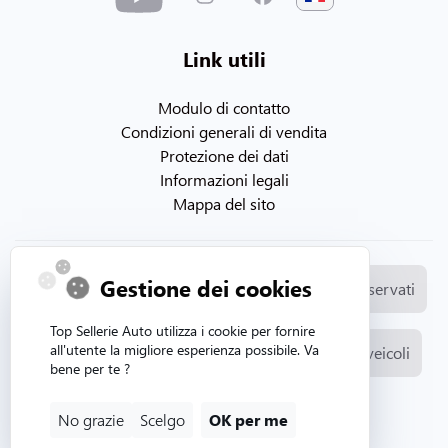
Link utili
Modulo di contatto
Condizioni generali di vendita
Protezione dei dati
Informazioni legali
Mappa del sito
Gestione dei cookies
© Copyright 2026. Topsellerieauto Tutti i diritti riservati
Top Sellerie Auto utilizza i cookie per fornire
all'utente la migliore esperienza possibile. Va
Fabbricazione e vendita di rivestimenti per autoveicoli
bene per te ?
Sito web creato da Aurion web agency
No grazie
Scelgo
OK per me