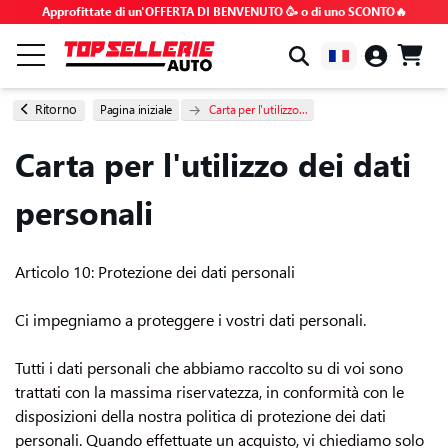
Approfittate di un'OFFERTA DI BENVENUTO 🥳 o di uno SCONTO🔥
PER MARCA E MODELLO
Ritorno
Pagina iniziale
Carta per l'utilizzo...
Carta per l'utilizzo dei dati
TUTTI I PRODOTTI
personali
BUONI AFFARI
Articolo 10: Protezione dei dati personali
CODICI PROMOZIONALI
Ci impegniamo a proteggere i vostri dati personali.
SUGGERIMENTI E TUTORIAL
Tutti i dati personali che abbiamo raccolto su di voi sono
trattati con la massima riservatezza, in conformità con le
RICHIESTE FREQUENTI FAQ
disposizioni della nostra politica di protezione dei dati
personali. Quando effettuate un acquisto, vi chiediamo solo