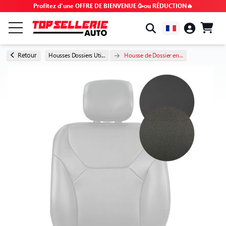
Profitez d'une OFFRE DE BIENVENUE 🥳ou RÉDUCTION🔥
PAR MARQUE & MODÈLE
Retour
Housses Dossiers Uti...
Housse de Dossier en...
TOUS LES PRODUITS
BONS PLANS
CODES PROMO
CONSEILS & TUTOS
FAQ