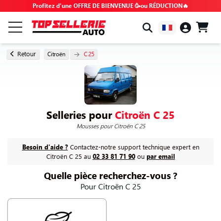
Profitez d'une OFFRE DE BIENVENUE 🥳ou RÉDUCTION🔥
PAR MARQUE & MODÈLE
Retour
Citroën
C 25
TOUS LES PRODUITS
BONS PLANS
Selleries pour
Citroën C 25
Mousses
pour Citroën C 25
CODES PROMO
Besoin d'aide ?
Contactez-notre support technique expert en
Citroën C 25 au
02 33 81 71 90
ou
par email
CONSEILS & TUTOS
Quelle pièce recherchez-vous ?
Pour Citroën C 25
FAQ